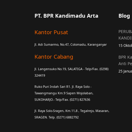
PT. BPR Kandimadu Arta
Blog
Kantor Pusat
PERUB
KANDI
Jl. Adi Sumarmo, No.47, Colomadu, Karanganyar
15 Okto
Kantor Cabang
BPR Ka
Anti P
Jl. Langensuko No.19, SALATIGA - Telp/Fax. (0298)
25 Janu
324419
Ruko Puri Indah Sari R1. Jl. Raya Solo -
Tawangmangu Km.9 Sapen Mojolaban,
SUKOHARJO.- Telp/Fax. (0271) 827636
Jl. Raya Solo-Sragen, Km.11,8 , Tegalrejo, Masaran,
SRAGEN. Telp. (0271) 6882792