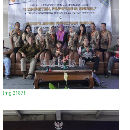
Img 21871